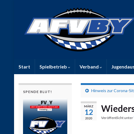
Start
Spielbetrieb
Verband
Jugendau
Hinweis zur Corona-Si
SPENDE BLUT!
Wieders
MÄRZ
12
Veröffentlicht unter
2020