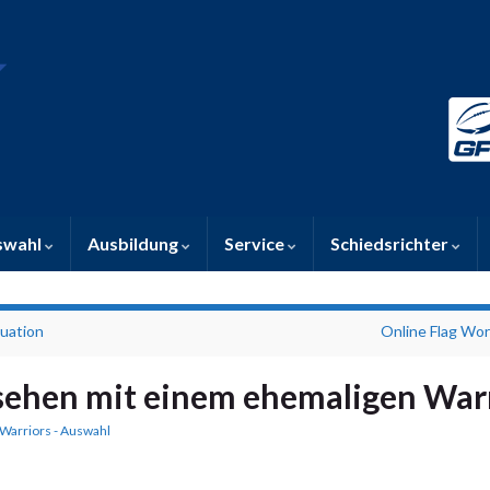
swahl
Ausbildung
Service
Schiedsrichter
tuation
Online Flag Wo
ehen mit einem ehemaligen War
Warriors - Auswahl