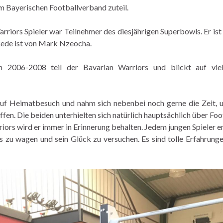
m Bayerischen Footballverband zuteil.
rriors Spieler war Teilnehmer des diesjährigen Superbowls. Er ist 
Rede ist von Mark Nzeocha.
 2006-2008 teil der Bavarian Warriors und blickt auf viel
 auf Heimatbesuch und nahm sich nebenbei noch gerne die Zeit, 
en. Die beiden unterhielten sich natürlich hauptsächlich über Foot
iors wird er immer in Erinnerung behalten. Jedem jungen Spieler em
s zu wagen und sein Glück zu versuchen. Es sind tolle Erfahrunge