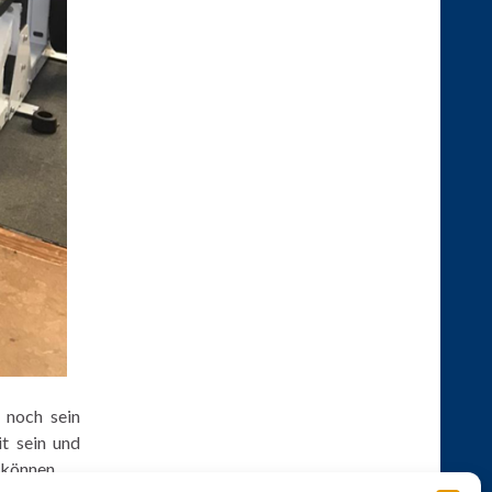
 noch sein
it sein und
 können.