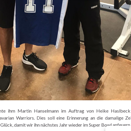
hte ihm Martin Hanselmann im Auftrag von Heike Haslbeck
varian Warriors. Dies soll eine Erinnerung an die damalige Ze
ch Glück, damit wir ihn nächstes Jahr wieder im Super Bowl anfeuern