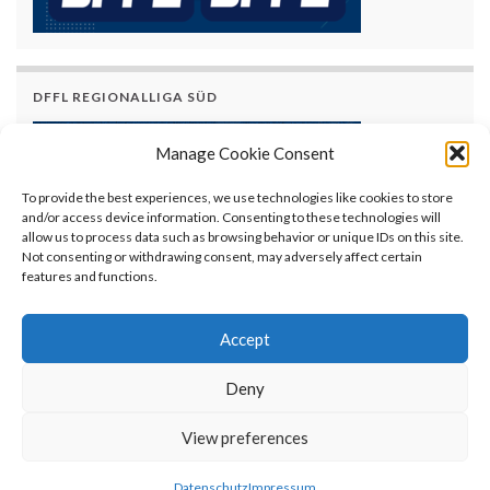
DFFL REGIONALLIGA SÜD
Manage Cookie Consent
To provide the best experiences, we use technologies like cookies to store
and/or access device information. Consenting to these technologies will
allow us to process data such as browsing behavior or unique IDs on this site.
Not consenting or withdrawing consent, may adversely affect certain
features and functions.
Accept
Deny
© AFVBy - American Football Verband Bayern e.V.
View preferences
Alle Rechte vorbehalten.
Kontakt
|
Datenschutz
|
Impressum
Datenschutz
Impressum