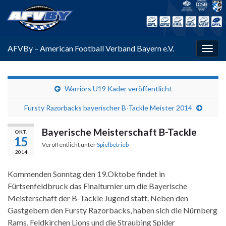
AFVBy – American Football Verband Bayern e.V.
Navi
umsc
Warriors U19 Kader veröffentlicht
Fursty Razorbacks bayerischer B-Tackle Meister 2014
Bayerische Meisterschaft B-Tackle
OKT.
15
Veröffentlicht unter
Spielbetrieb
2014
Kommenden Sonntag den 19.Oktobe findet in
Fürtsenfeldbruck das Finalturnier um die Bayerische
Meisterschaft der B-Tackle Jugend statt. Neben den
Gastgebern den Fursty Razorbacks, haben sich die Nürnberg
Rams, Feldkirchen Lions und die Straubing Spider