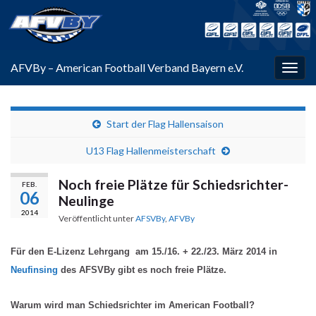
AFVBy – American Football Verband Bayern e.V.
Navi
umsc
Start der Flag Hallensaison
U13 Flag Hallenmeisterschaft
Noch freie Plätze für Schiedsrichter-
FEB.
06
Neulinge
2014
Veröffentlicht unter
AFSVBy
,
AFVBy
Für den E-Lizenz Lehrgang am
15./16. + 22./23. März 2014 in
Neufinsing
des AFSVBy gibt es noch freie Plätze.
Warum wird man Schiedsrichter im American Football?