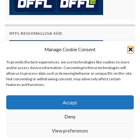
DFFL REGIONALLIGA SÜD
Manage Cookie Consent
To provide the best experiences, we use technologies like cookies to store
and/or access device information. Consenting to these technologies will
allow us to process data such as browsing behavior or unique IDs on this site.
Not consenting or withdrawing consent, may adversely affect certain
features and functions.
Accept
Deny
© AFVBy - American Football Verband Bayern e.V.
View preferences
Alle Rechte vorbehalten.