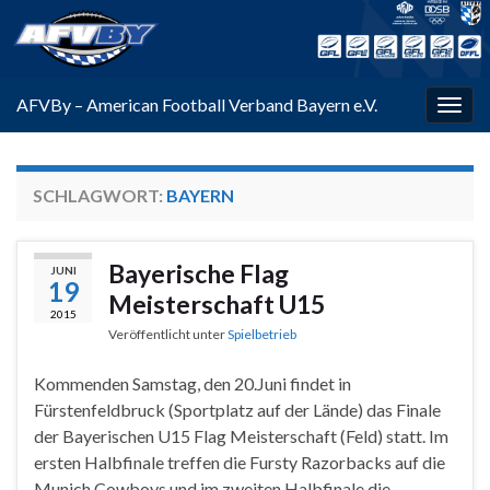
AFVBy – American Football Verband Bayern e.V.
Navi
umsc
SCHLAGWORT:
BAYERN
Bayerische Flag
JUNI
19
Meisterschaft U15
2015
Veröffentlicht unter
Spielbetrieb
Kommenden Samstag, den 20.Juni findet in
Fürstenfeldbruck (Sportplatz auf der Lände) das Finale
der Bayerischen U15 Flag Meisterschaft (Feld) statt. Im
ersten Halbfinale treffen die Fursty Razorbacks auf die
Munich Cowboys und im zweiten Halbfinale die