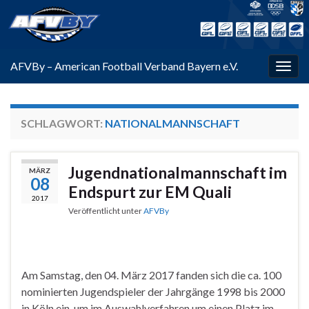
AFVBy – American Football Verband Bayern e.V.
Navi
umsc
SCHLAGWORT:
NATIONALMANNSCHAFT
Jugendnationalmannschaft im
MÄRZ
08
Endspurt zur EM Quali
2017
Veröffentlicht unter
AFVBy
Am Samstag, den 04. März 2017 fanden sich die ca. 100
nominierten Jugendspieler der Jahrgänge 1998 bis 2000
in Köln ein, um im Auswahlverfahren um einen Platz im