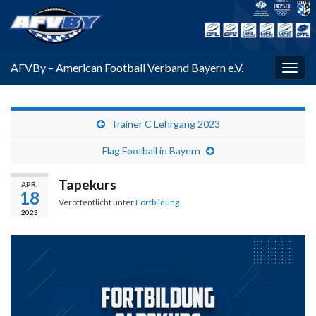
AFVBy – American Football Verband Bayern e.V.
Navi
umsc
Trainer C Lehrgang 2023
Flag Football in Bayern
Tapekurs
APR.
18
Veröffentlicht unter
Fortbildung
2023