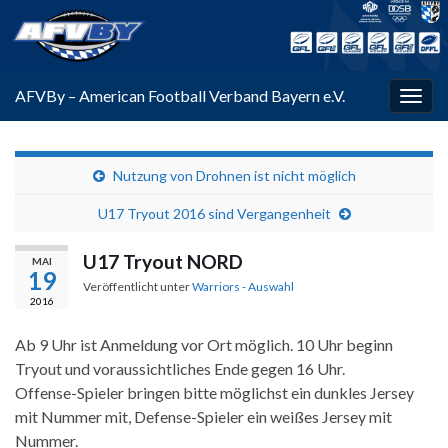
AFVBy – American Football Verband Bayern e.V.
Navi
umsc
Nutzung von Drohnen ist nicht möglich
U17 Tryout 2016 sind Vergangenheit
U17 Tryout NORD
MAI
19
Veröffentlicht unter
Warriors - Auswahl
2016
Ab 9 Uhr ist Anmeldung vor Ort möglich. 10 Uhr beginn
Tryout und voraussichtliches Ende gegen 16 Uhr.
Offense-Spieler bringen bitte möglichst ein dunkles Jersey
mit Nummer mit, Defense-Spieler ein weißes Jersey mit
Nummer.