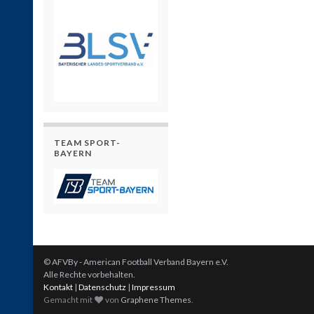
TEAM SPORT-
BAYERN
© AFVBy - American Football Verband Bayern e.V.
Alle Rechte vorbehalten.
Kontakt
|
Datenschutz
|
Impressum
Gemacht mit
von
Graphene Themes
.