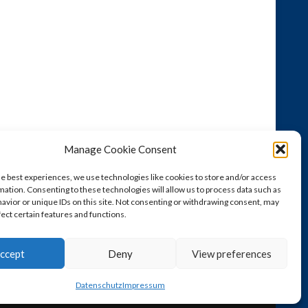
Manage Cookie Consent
he best experiences, we use technologies like cookies to store and/or access
mation. Consenting to these technologies will allow us to process data such as
avior or unique IDs on this site. Not consenting or withdrawing consent, may
fect certain features and functions.
ccept
Deny
View preferences
Datenschutz
Impressum