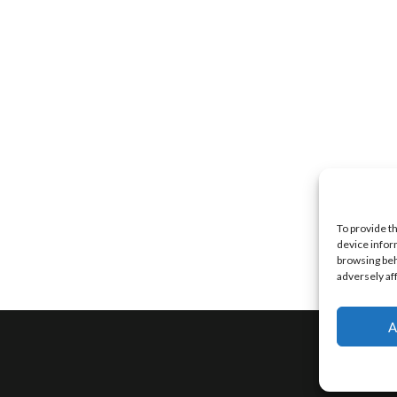
To provide t
device infor
browsing beh
adversely af
A