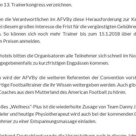
en 13. Trainerkongress verzeichnen.
n die Verantwortlichen im AFVBy diese Herausforderung zur Ke
i diesem großen Interesse die Frist für die vergünstigten Gebühre
n. So können sich noch mehr Trainer bis zum 15.1.2018 über d
n Preisen anmelden.
otels bitten die Organisatoren alle Teilnehmer sich schnell im N
 gegebenenfalls zu kurzfristigen Engpässen kommen.
wird der AFVBy die weiteren Referenten der Convention vorste
rtige Footballtrainer die ihr Wissen weitergeben werden. Auch gib
 Coaches aus dem Mutterland des American Football zu hören.
roßes „Wellness“-Plus ist die wiederholte Zusage von Team Danny 
ieler und heutige Physiotherapeut wird auch bei der kommenden
nehmer zu einer Entspannungsmassage einladen.
rband Deutschland wurde die Veranstaltung auch in diesem Jahr