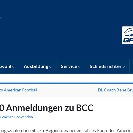
swahl
Ausbildung
Service
Schiedsrichter
s American Football
DL Coach Bene Br
00 Anmeldungen zu BCC
Coaches Convention
ngszahlen bereits zu Beginn des neuen Jahres kann der America