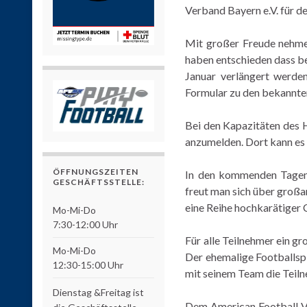
Verband Bayern e.V. für d
Mit großer Freude nehme
haben entschieden dass be
Januar verlängert werde
Formular zu den bekannte
Bei den Kapazitäten des H
anzumelden. Dort kann es
ÖFFNUNGSZEITEN
In den kommenden Tagen 
GESCHÄFTSSTELLE:
freut man sich über großa
eine Reihe hochkarätiger
Mo-Mi-Do
7:30-12:00 Uhr
Für alle Teilnehmer ein g
Mo-Mi-Do
Der ehemalige Footballsp
12:30-15:00 Uhr
mit seinem Team die Teil
Dienstag &Freitag ist
Dem American Football Ve