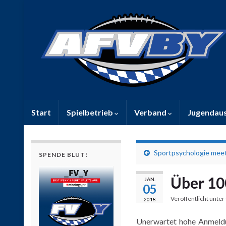
Start
Spielbetrieb
Verband
Jugendau
Sportpsychologie meet
SPENDE BLUT!
Über 1
JAN.
05
Veröffentlicht unter
2018
Unerwartet hohe Anmeldu