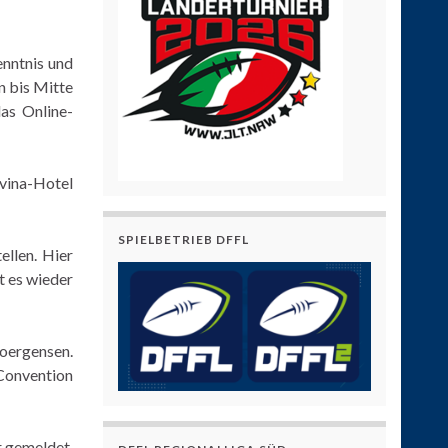
nntnis und
n bis Mitte
as Online-
ovina-Hotel
SPIELBETRIEB DFFL
llen. Hier
t es wieder
Joergensen.
 Convention
 gemeldet.