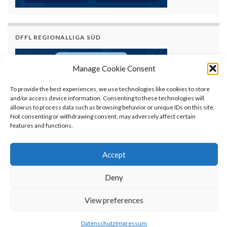
DFFL REGIONALLIGA SÜD
Manage Cookie Consent
To provide the best experiences, we use technologies like cookies to store
and/or access device information. Consenting to these technologies will
allow us to process data such as browsing behavior or unique IDs on this site.
Not consenting or withdrawing consent, may adversely affect certain
features and functions.
Accept
Deny
© AFVBy - American Football Verband Bayern e.V.
View preferences
Alle Rechte vorbehalten.
Kontakt
|
Datenschutz
|
Impressum
Gemacht mit
von
Graphene Themes
.
Datenschutz
Impressum