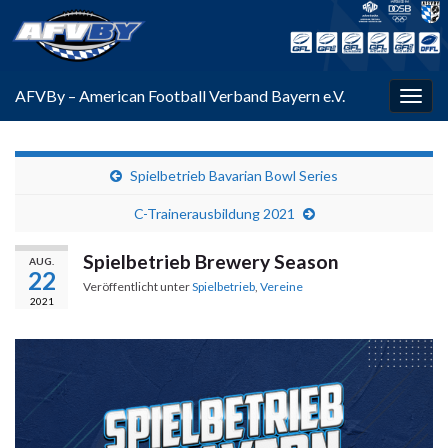
AFVBy – American Football Verband Bayern e.V.
Navi
umsc
Spielbetrieb Bavarian Bowl Series
C-Trainerausbildung 2021
Spielbetrieb Brewery Season
AUG.
22
Veröffentlicht unter
Spielbetrieb
,
Vereine
2021