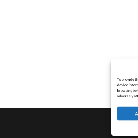
To provide t
device infor
browsing beh
adversely af
A