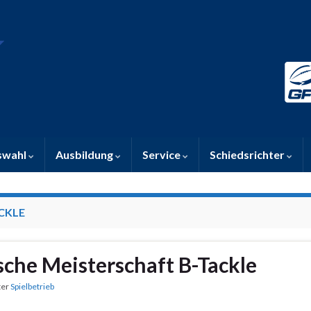
swahl
Ausbildung
Service
Schiedsrichter
CKLE
sche Meisterschaft B-Tackle
ter
Spielbetrieb