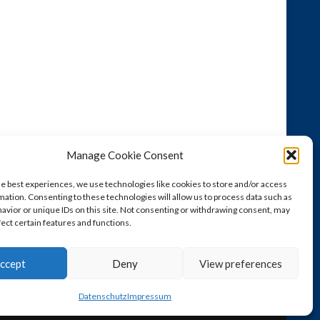
Manage Cookie Consent
he best experiences, we use technologies like cookies to store and/or access
mation. Consenting to these technologies will allow us to process data such as
avior or unique IDs on this site. Not consenting or withdrawing consent, may
fect certain features and functions.
ccept
Deny
View preferences
Datenschutz
Impressum