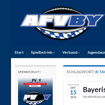
Start
Spielbetrieb
Verband
Jugendau
SCHLAGWORT:
B-TA
SPENDE BLUT!
Bayeri
OKT.
15
Veröffentlicht un
2014