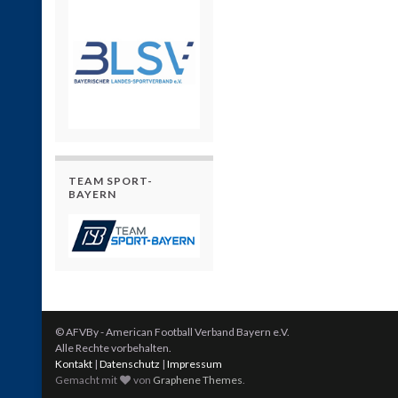
TEAM SPORT-
BAYERN
© AFVBy - American Football Verband Bayern e.V.
Alle Rechte vorbehalten.
Kontakt
|
Datenschutz
|
Impressum
Gemacht mit
von
Graphene Themes
.