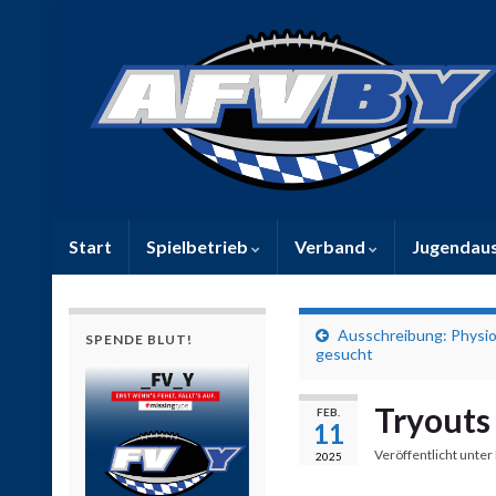
Start
Spielbetrieb
Verband
Jugendau
Ausschreibung: Physio
SPENDE BLUT!
gesucht
Tryouts
FEB.
11
Veröffentlicht unter
2025