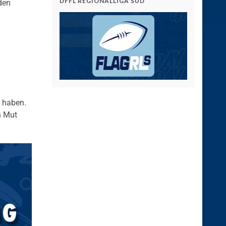
DFFL REGIONALLIGA SÜD
den
“ haben.
n Mut