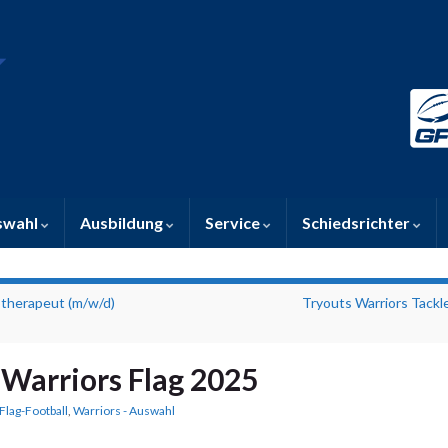
swahl
Ausbildung
Service
Schiedsrichter
therapeut (m/w/d)
Tryouts Warriors Tackl
 Warriors Flag 2025
Flag-Football
,
Warriors - Auswahl