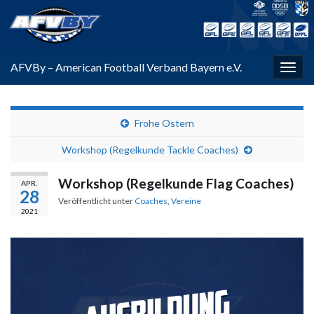
AFVBy – American Football Verband Bayern e.V.
Navi
umsc
Frohe Ostern
Workshop (Regelkunde Tackle Coaches)
Workshop (Regelkunde Flag Coaches)
APR.
28
Veröffentlicht unter
Coaches
,
Vereine
2021