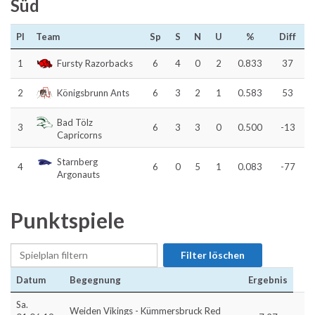
Süd
Pl
Team
Sp
S
N
U
%
Diff
1
Fursty Razorbacks
6
4
0
2
0.833
37
2
Königsbrunn Ants
6
3
2
1
0.583
53
Bad Tölz
3
6
3
3
0
0.500
-13
Capricorns
Starnberg
4
6
0
5
1
0.083
-77
Argonauts
Punktspiele
Datum
Begegnung
Ergebnis
Sa.
Weiden Vikings - Kümmersbruck Red