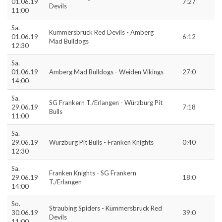
01.06.19
7:27
Devils
11:00
Sa.
Kümmersbruck Red Devils - Amberg
01.06.19
6:12
Mad Bulldogs
12:30
Sa.
01.06.19
Amberg Mad Bulldogs - Weiden Vikings
27:0
14:00
Sa.
SG Frankern T./Erlangen - Würzburg Pit
29.06.19
7:18
Bulls
11:00
Sa.
29.06.19
Würzburg Pit Bulls - Franken Knights
0:40
12:30
Sa.
Franken Knights - SG Frankern
29.06.19
18:0
T./Erlangen
14:00
So.
Straubing Spiders - Kümmersbruck Red
30.06.19
39:0
Devils
11:00