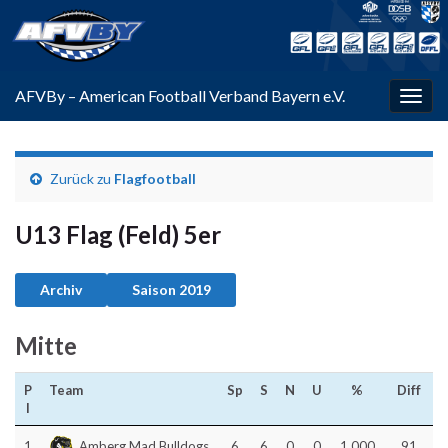
AFVBy – American Football Verband Bayern e.V.
Navi
umsc
Zurück zu
Flagfootball
U13 Flag (Feld) 5er
Archiv
Saison 2019
Mitte
P
Team
Sp
S
N
U
%
Diff
l
1
Amberg Mad Bulldogs
6
6
0
0
1.000
91