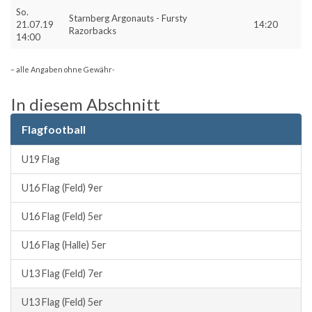
So.
Starnberg Argonauts - Fursty
21.07.19
14:20
Razorbacks
14:00
– alle Angaben ohne Gewähr-
In diesem Abschnitt
Flagfootball
U19 Flag
U16 Flag (Feld) 9er
U16 Flag (Feld) 5er
U16 Flag (Halle) 5er
U13 Flag (Feld) 7er
U13 Flag (Feld) 5er