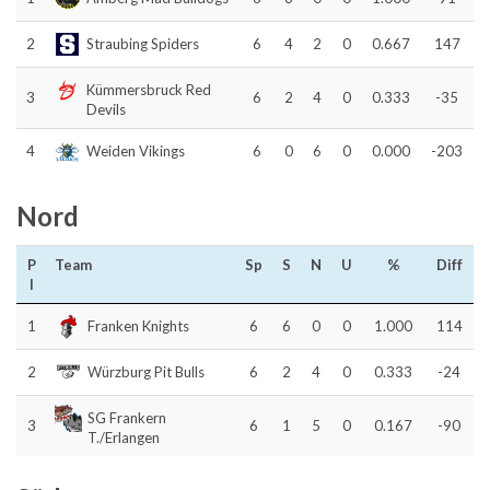
2
Straubing Spiders
6
4
2
0
0.667
147
Kümmersbruck Red
3
6
2
4
0
0.333
-35
Devils
4
Weiden Vikings
6
0
6
0
0.000
-203
Nord
P
Team
Sp
S
N
U
%
Diff
l
1
Franken Knights
6
6
0
0
1.000
114
2
Würzburg Pit Bulls
6
2
4
0
0.333
-24
SG Frankern
3
6
1
5
0
0.167
-90
T./Erlangen